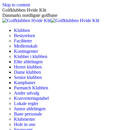
Skip to content
Golfklubben Hvide Klit
Danmarks nordligste golfbane
Klubben
Bestyrelsen
Faciliteter
Medlemskab
Kontingenter
Klubber i klubben
Elite afdelingen
Herrer klubben
Dame klubben
Senior klubben
Kamphaner
Parmatch Klubben
Andre udvalg
Konverteringstabel
Lokale regler
Junior afdelingen
Bane personale
Klubmestre
Hole in one
Sponsorer