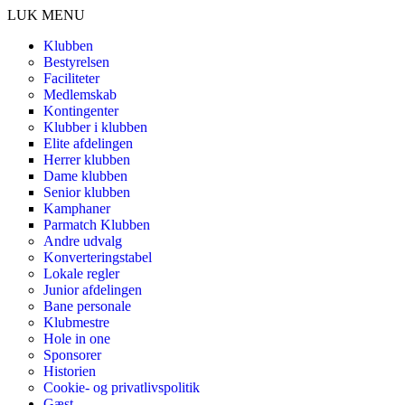
LUK MENU
Klubben
Bestyrelsen
Faciliteter
Medlemskab
Kontingenter
Klubber i klubben
Elite afdelingen
Herrer klubben
Dame klubben
Senior klubben
Kamphaner
Parmatch Klubben
Andre udvalg
Konverteringstabel
Lokale regler
Junior afdelingen
Bane personale
Klubmestre
Hole in one
Sponsorer
Historien
Cookie- og privatlivspolitik
Gæst