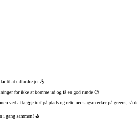
ar til at udfordre jer 💪
ldninger for ikke at komme ud og få en god runde 😉
banen ved at lægge turf på plads og rette nedslagsmærker på greens, så d
en i gang sammen! ⛳️