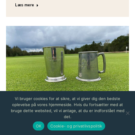
Læs mere
Vi bruger cookies for at sikre, at vi giver dig den bedste
oplevelse på vores hjemmeside. Hvis du fortsætter med at
bruge dette websted, vil vi antage, at du er indforstået med
det.
RESULTATER AF
KLUBMESTERSKABERNE FOR JUNIORER
OK
Cookie- og privatlivspolitik
2025