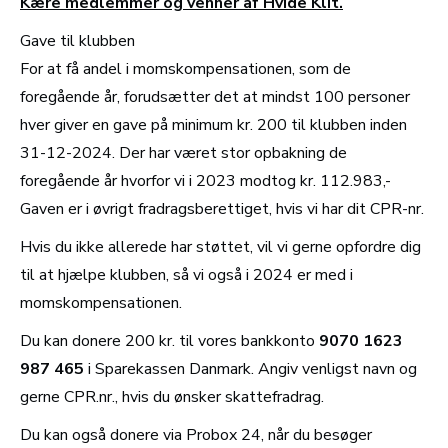
Kære medlemmer og venner af Hvide Klit.
Gave til klubben
For at få andel i momskompensationen, som de
foregående år, forudsætter det at mindst 100 personer
hver giver en gave på minimum kr. 200 til klubben inden
31-12-2024. Der har været stor opbakning de
foregående år hvorfor vi i 2023 modtog kr. 112.983,-
Gaven er i øvrigt fradragsberettiget, hvis vi har dit CPR-nr.
Hvis du ikke allerede har støttet, vil vi gerne opfordre dig
til at hjælpe klubben, så vi også i 2024 er med i
momskompensationen.
Du kan donere 200 kr. til vores bankkonto
9070 1623
987 465
i Sparekassen Danmark. Angiv venligst navn og
gerne CPR.nr., hvis du ønsker skattefradrag.
Du kan også donere via Probox 24, når du besøger