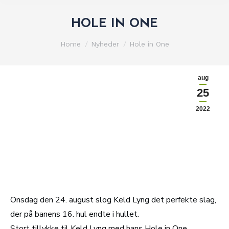
HOLE IN ONE
You are here:
Home
Nyheder
Hole in One
aug
25
2022
Onsdag den 24. august slog Keld Lyng det perfekte slag,
der på banens 16. hul endte i hullet.
Stort tillykke til Keld Lyng med hans Hole in One.