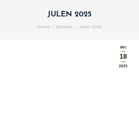
JULEN 2025
You are here:
Home
Nyheder
Julen 2025
dec
18
2025