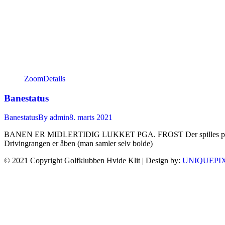
Zoom
Details
Banestatus
Banestatus
By
admin
8. marts 2021
BANEN ER MIDLERTIDIG LUKKET PGA. FROST Der spilles på sommergre
Drivingrangen er åben (man samler selv bolde)
© 2021 Copyright Golfklubben Hvide Klit | Design by:
UNIQUEPI