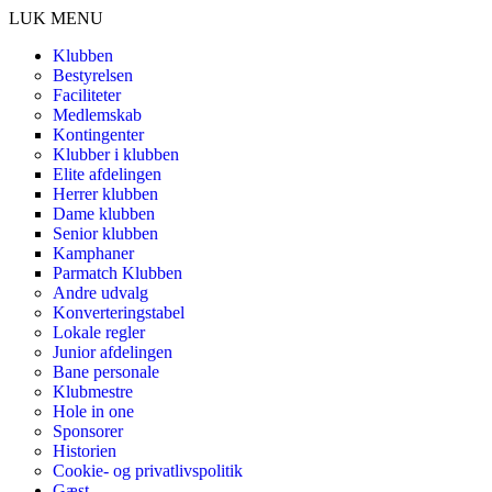
LUK MENU
Klubben
Bestyrelsen
Faciliteter
Medlemskab
Kontingenter
Klubber i klubben
Elite afdelingen
Herrer klubben
Dame klubben
Senior klubben
Kamphaner
Parmatch Klubben
Andre udvalg
Konverteringstabel
Lokale regler
Junior afdelingen
Bane personale
Klubmestre
Hole in one
Sponsorer
Historien
Cookie- og privatlivspolitik
Gæst