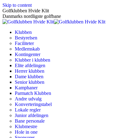
Skip to content
Golfklubben Hvide Klit
Danmarks nordligste golfbane
Klubben
Bestyrelsen
Faciliteter
Medlemskab
Kontingenter
Klubber i klubben
Elite afdelingen
Herrer klubben
Dame klubben
Senior klubben
Kamphaner
Parmatch Klubben
Andre udvalg
Konverteringstabel
Lokale regler
Junior afdelingen
Bane personale
Klubmestre
Hole in one
Sponsorer