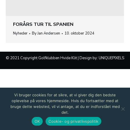
FORÅRS TUR TIL SPANIEN
Nyheder
By
Jan Andersen
10. oktober 2024
© 2021 Copyright Golfklubben Hvide Klit | Design by:
UNIQUEPIXELS
Vi bruger cookies for at sikre, at vi giver dig den bedste
oplevelse på vores hjemmeside. Hvis du fortsætter med at
bruge dette websted, vil vi antage, at du er indforstået med
det.
OK
Cookie- og privatlivspolitik