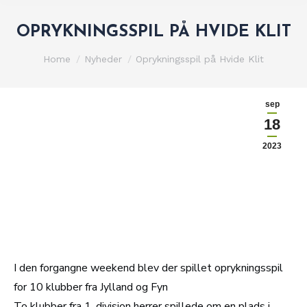
OPRYKNINGSSPIL PÅ HVIDE KLIT
You are here:
Home
Nyheder
Oprykningsspil på Hvide Klit
sep
18
2023
I den forgangne weekend blev der spillet oprykningsspil
for 10 klubber fra Jylland og Fyn
To klubber fra 1. division herrer spillede om en plads i