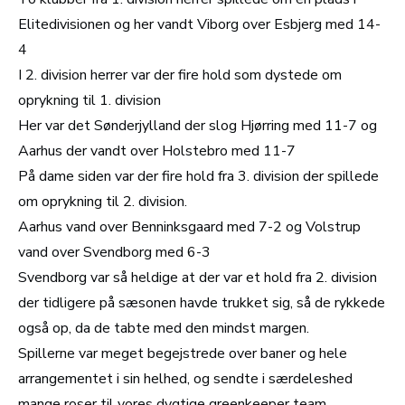
Elitedivisionen og her vandt Viborg over Esbjerg med 14-
4
I 2. division herrer var der fire hold som dystede om
oprykning til 1. division
Her var det Sønderjylland der slog Hjørring med 11-7 og
Aarhus der vandt over Holstebro med 11-7
På dame siden var der fire hold fra 3. division der spillede
om oprykning til 2. division.
Aarhus vand over Benninksgaard med 7-2 og Volstrup
vand over Svendborg med 6-3
Svendborg var så heldige at der var et hold fra 2. division
der tidligere på sæsonen havde trukket sig, så de rykkede
også op, da de tabte med den mindst margen.
Spillerne var meget begejstrede over baner og hele
arrangementet i sin helhed, og sendte i særdeleshed
mange roser til vores dygtige greenkeeper team.