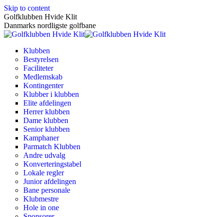
Skip to content
Golfklubben Hvide Klit
Danmarks nordligste golfbane
Klubben
Bestyrelsen
Faciliteter
Medlemskab
Kontingenter
Klubber i klubben
Elite afdelingen
Herrer klubben
Dame klubben
Senior klubben
Kamphaner
Parmatch Klubben
Andre udvalg
Konverteringstabel
Lokale regler
Junior afdelingen
Bane personale
Klubmestre
Hole in one
Sponsorer